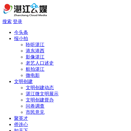
搜索
登录
今头条
报小拍
聆听湛江
港东港西
影像湛江
老艺人口述史
航拍湛江
微电影
文明创建
文明创建动态
湛江微文明展示
文明创建督办
问卷调查
市民意见
聚英才
侨连心
知天下