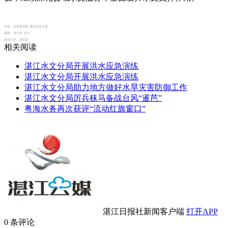
作者：
记者曹龙彬 通讯员朱子建
编辑：
周子琪 岑川
值班主任：
莫松萌
相关阅读
湛江水文分局开展洪水应急演练
湛江水文分局开展洪水应急演练
湛江水文分局助力地方做好水旱灾害防御工作
湛江水文分局厉兵秣马备战台风“暹芭”
粤海水务再次获评“流动红旗窗口”
湛江日报社新闻客户端
打开APP
0
条评论