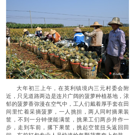
大年初三上午，在英利镇境内三元村委会附
近，只见道路两边是连片广阔的菠萝种植基地，㳖
郁的菠萝香弥漫在空气中，工人们戴着厚手套在田
间里忙着采摘菠萝，一人挑担，两人同时摘果装
筐，不到一分钟便能满筐，挑果工们两步并作一
步，走到车前，撂下果筐，挑起空筐扭头返回田