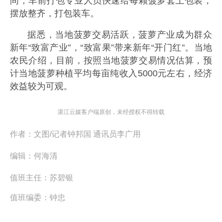
间，车前打包专业人员快速给每颗菠萝套上包装，
摆放整齐，打包装车。
据悉，当地菠萝交易活跃，菠萝产业成为群众
新年“致富产业”，“致富果”带来新年“开门红”。当地
农民介绍，目前，按照当地菠萝交易情况估算，预
计当地菠萝种植平均每亩纯收入5000元左右，经济
效益较为可观。
湛江云媒客户端原创，未经授权不得转载
作者：
文图/记者钟邦国 通讯员李广用
编辑：
何海清
值班主任：
苏碧银
值班编委：
钟忠