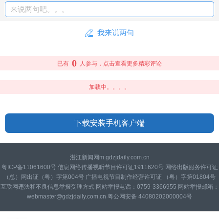
来说两句吧。。。
我来说两句
0
已有
人参与，点击查看更多精彩评论
加载中。。。。
下载安装手机客户端
湛江新闻网m.gdzjdaily.com.cn
粤ICP备11061600号 信息网络传播视听节目许可证1911620号 网络出版服务许可证
（总）网出证（粤）字第004号 广播电视节目制作经营许可证 （粤）字第01804号
互联网违法和不良信息举报受理方式 网站举报电话：0759-3366955 网站举报邮箱：
webmaster@gdzjdaily.com.cn 粤公网安备 44080202000004号