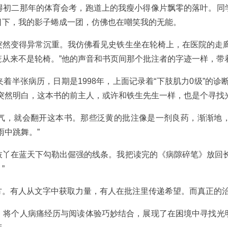
得初二那年的体育会考，跑道上的我瘦小得像片飘零的落叶。同
日下，我的影子蜷成一团，仿佛也在嘲笑我的无能。
突然变得异常沉重。我仿佛看见史铁生坐在轮椅上，在医院的走廊
笼从来不是轮椅。”他的声音和书页间那个批注者的字迹一样，带
着半张病历，日期是1998年，上面记录着“下肢肌力0级”的诊
突然明白，这本书的前主人，或许和铁生先生一样，也是个寻找
气，就会翻开这本书。那些泛黄的批注像是一剂良药，渐渐地
雨中跳舞。”
枝丫在蓝天下勾勒出倔强的线条。我把读完的《病隙碎笔》放回长
”
方。有人从文字中获取力量，有人在批注里传递希望。而真正的
，将个人病痛经历与阅读体验巧妙结合，展现了在困境中寻找光
度。