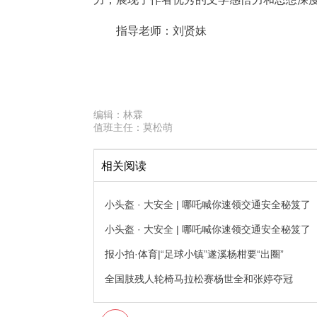
指导老师：刘贤妹
编辑：
林霖
值班主任：
莫松萌
相关阅读
小头盔 · 大安全 | 哪吒喊你速领交通安全秘笈
小头盔 · 大安全 | 哪吒喊你速领交通安全秘笈
报小拍·体育|“足球小镇”遂溪杨柑要“出圈”
全国肢残人轮椅马拉松赛杨世全和张婷夺冠