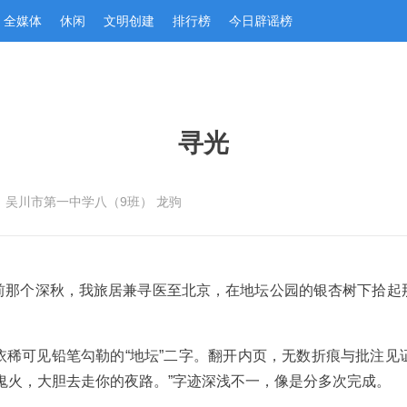
全媒体
休闲
文明创建
排行榜
今日辟谣榜
寻光
：吴川市第一中学八（9班） 龙驹
前那个深秋，我旅居兼寻医至北京，在地坛公园的银杏树下拾起
依稀可见铅笔勾勒的“地坛”二字。翻开内页，无数折痕与批注见
鬼火，大胆去走你的夜路。”字迹深浅不一，像是分多次完成。