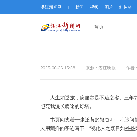
湛江新闻网
|
新闻
视频
图片
红树林
首页
2025-06-26 15:58
来源：湛江晚报
作者
人生如逆旅，病痛常是不速之客。三年
照亮我漫长病途的灯塔。
书页间夹着一张泛黄的银杏叶，叶脉间
人用颤抖的字迹写下：“视他人之疑目如盏盏