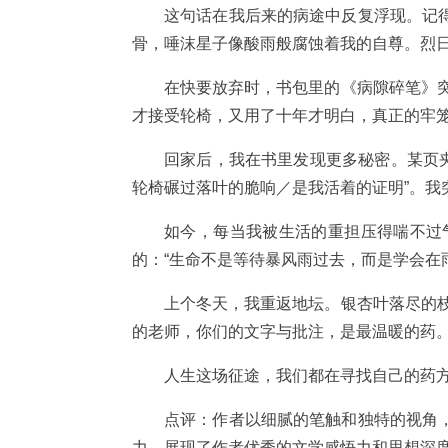
这句话在我后来的病途中反复浮现。记
骨，唾沫星子像酸雨般腐蚀着我的自尊。烈
在快要放弃时，书包里的《病隙碎笔》
才接受轮椅，又用了十年才明白，真正的牢
回家后，我在书里发现更多秘密。某页夹
轮椅碾过落叶的脆响／是我活着的证明”。我
如今，每当我被生活的重担压得喘不过
的：“生命不是等待暴风雨过去，而是学会在
上个冬天，我重返地坛。银杏叶落尽的
的老师，你们的文字与批注，是最温暖的药。
人生这场征途，我们都在寻找自己的药
点评：作者以细腻的笔触和独特的视角
力，展现了作者优秀的文学感悟力和思想深