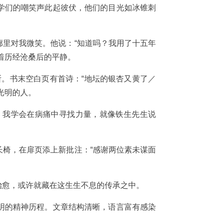
学们的嘲笑声此起彼伏，他们的目光如冰锥刺
里对我微笑。他说：“知道吗？我用了十五年
着历经沧桑后的平静。
断。书末空白页有首诗：“地坛的银杏又黄了／
光明的人。
，我学会在病痛中寻找力量，就像铁生先生说
椅，在扉页添上新批注：“感谢两位素未谋面
治愈，或许就藏在这生生不息的传承之中。
明的精神历程。文章结构清晰，语言富有感染