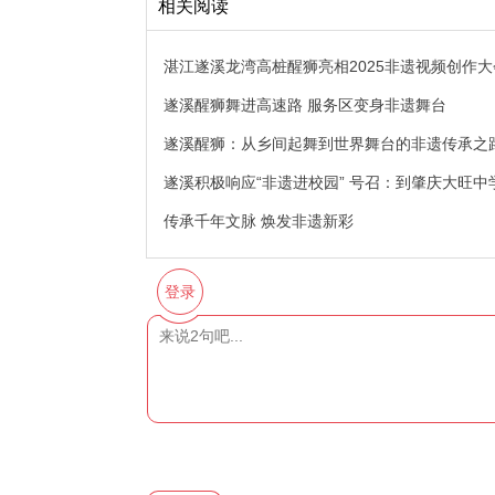
相关阅读
湛江遂溪龙湾高桩醒狮亮相2025非遗视频创作大
遂溪醒狮舞进高速路 服务区变身非遗舞台
遂溪醒狮：从乡间起舞到世界舞台的非遗传承之
遂溪积极响应“非遗进校园” 号召：到肇庆大旺
传承千年文脉 焕发非遗新彩
登录