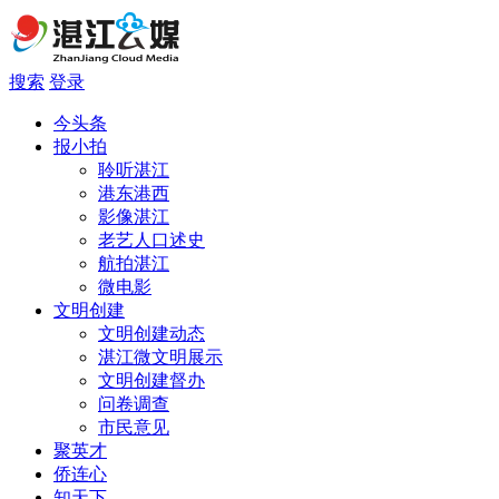
搜索
登录
今头条
报小拍
聆听湛江
港东港西
影像湛江
老艺人口述史
航拍湛江
微电影
文明创建
文明创建动态
湛江微文明展示
文明创建督办
问卷调查
市民意见
聚英才
侨连心
知天下