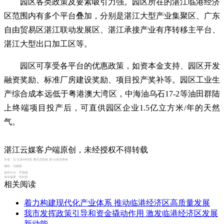
园区各类政策及要素吸引力强。园区所在的湛江临港经济
区范围内有多个平台叠加，分别是湛江大型产业集聚区、广东
自由贸易区湛江联动发展区、湛江承接产业有序转移主平台、
湛江大型出口加工区等。
园区可享受各平台的优惠政策，如资本金支持、园区开发
融资奖励、标准厂房建设奖励、项目投产奖补等。园区工业生
产综合成本远低于粤港澳大湾区，中海油乌石17-2等油田群陆
上终端项目投产后，可直供园区企业1.5亿立方米/年的天然
气。
湛江云媒客户端原创，未经授权不得转载
作者：
文/记者钟邦国 通讯员陈焕 图/记者张锋锋
编辑：
倪婉婧
值班主任：
罗颖露
值班编委：
郑时雨
相关阅读
着力构建现代化产业体系 推动临港经济区高质量发展
我市发挥政策引导和资金撬动作用 激发临港经济区发展
新动能