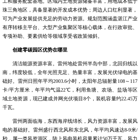
工和服务配套基地。区域内土地资源储备丰富，用地成本低于
珠三角地区，具备显著的开发成本优势；周边人口红利显著，
可为产业发展提供充足的劳动力资源。规划范围涵盖湛江产业
有序转移主平台、大型产业集聚区等核心载体，在行政审批、
专项补助、要素供给等领域享受省政策倾斜。
创建零碳园区优势在哪里
清洁能源资源丰富。雷州地处雷州半岛中部，北回归线以
南，纬度较低，全年光照充足、热量丰富，发展光伏绿电的基
础好。雷州日照年平均2003.6小时，太阳年总辐射量108～117
卡/平方厘米，年平均气温22℃，利用鱼塘、农场、盐场等区
域土地资源，现已建成并网光伏项目8个，装机容量约22.45万
千瓦。
雷州两面临海，东西海岸线绵长，风力资源丰富，发展风
电的基础好。雷州盛行西北风和东北风，年平均风速达8-9米/
秒，属一类风资源区，陆上风电装机容量累计50万千瓦，风力