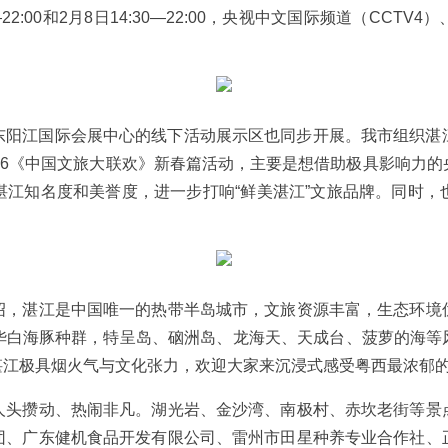
22:00和2月8日14:30—22:00，央视中文国际频道（CC
东阳江国际会展中心的线下活动展示区也同步开展。我市组织湛
26《中国文旅大联欢》新春篇活动，主要是想借助极具影响力
湛江知名度和美誉度，进一步打响“鲜美湛江”文旅品牌。同时，
绍，湛江是中国唯一的热带半岛城市，文旅资源丰富，生态环境
白海豚种群，特呈岛、硇洲岛、龙海天、天成台、菠萝的海等风
湛江极具烟火气与文化张力，欢迎大家来沉浸式感受粤西最浓郁的
人头攒动、热闹非凡。湖光岩、金沙湾、南极村、赤坎老街等景
团、广东健机食品开发有限公司、雷州市田星种养专业合作社、