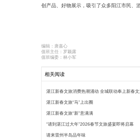
创产品、好物展示，吸引了众多阳江市民、
编辑：
唐嘉心
值班主任：
罗颖露
值班编委：
林小军
相关阅读
湛江新春文旅消费热潮涌动 全城联动奉上新春文
湛江新春文旅“马”上出圈
湛江新春文旅“新”意满满
“请到湛江过大年”2026春节文旅盛宴即将启幕
请来雷州半岛品年味