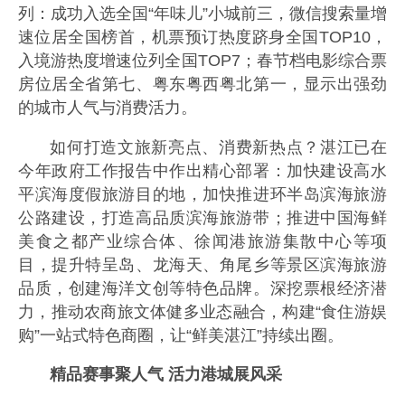
列：成功入选全国“年味儿”小城前三，微信搜索量增
速位居全国榜首，机票预订热度跻身全国TOP10，
入境游热度增速位列全国TOP7；春节档电影综合票
房位居全省第七、粤东粤西粤北第一，显示出强劲
的城市人气与消费活力。
如何打造文旅新亮点、消费新热点？湛江已在
今年政府工作报告中作出精心部署：加快建设高水
平滨海度假旅游目的地，加快推进环半岛滨海旅游
公路建设，打造高品质滨海旅游带；推进中国海鲜
美食之都产业综合体、徐闻港旅游集散中心等项
目，提升特呈岛、龙海天、角尾乡等景区滨海旅游
品质，创建海洋文创等特色品牌。深挖票根经济潜
力，推动农商旅文体健多业态融合，构建“食住游娱
购”一站式特色商圈，让“鲜美湛江”持续出圈。
精品赛事聚人气 活力港城展风采