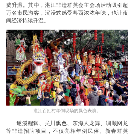
费升温。其中，湛江非遗群英会主会场活动吸引超
万名市民游客，沉浸式感受粤西浓浓年味，也让夜
间经济持续升温。
湛江百姓村年例现场的飘色表演。
遂溪醒狮、吴川飘色、东海人龙舞、调顺网龙
等非遗招牌项目，不仅亮相年例民俗、新春群英