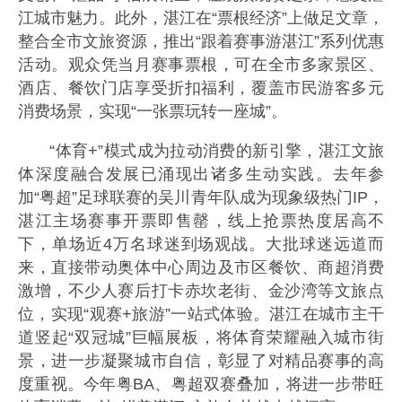
江城市魅力。此外，湛江在“票根经济”上做足文章，
整合全市文旅资源，推出“跟着赛事游湛江”系列优惠
活动。观众凭当月赛事票根，可在全市多家景区、
酒店、餐饮门店享受折扣福利，覆盖市民游客多元
消费场景，实现“一张票玩转一座城”。
“体育+”模式成为拉动消费的新引擎，湛江文旅
体深度融合发展已涌现出诸多生动实践。去年参
加“粤超”足球联赛的吴川青年队成为现象级热门IP，
湛江主场赛事开票即售罄，线上抢票热度居高不
下，单场近4万名球迷到场观战。大批球迷远道而
来，直接带动奥体中心周边及市区餐饮、商超消费
激增，不少人赛后打卡赤坎老街、金沙湾等文旅点
位，实现“观赛+旅游”一站式体验。湛江在城市主干
道竖起“双冠城”巨幅展板，将体育荣耀融入城市街
景，进一步凝聚城市自信，彰显了对精品赛事的高
度重视。今年粤BA、粤超双赛叠加，将进一步带旺