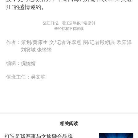
江”的盛情邀约。
湛江日报、湛江云媒客户端原创
未经授权不得转载
作者：
策划/黄康生 文/记者许翠燕 图/记者殷翊展 欧阳泽
刘冀城 张锋锋
编辑：
倪婉婧
值班主任：
吴文静
相关阅读
打造足球赛事与文旅融合品牌