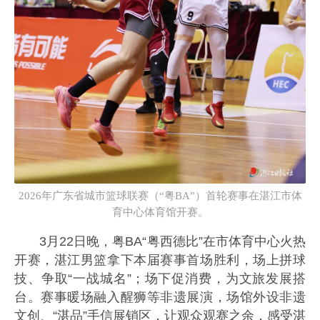
2026年广东省城市篮球联赛（“粤BA”）首轮赛事在湛江市体
育中心体育馆开赛。
3月22日晚，粤BA“粤西德比”在市体育中心火热
开赛，湛江男篮拿下本届赛事首场胜利，场上拼球
技、争取“一战城名”；场下促消费，为文旅发展搭
台。赛事暖场融入醒狮等非遗展演，场馆外设非遗
文创、“湛品”手信展销区，让观众观赛之余，感受湛