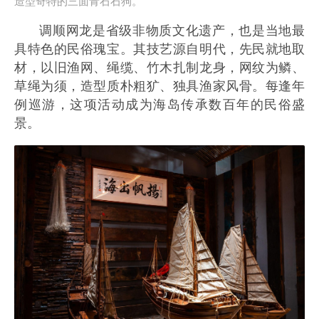
造型奇特的三面青石石狗。
调顺网龙是省级非物质文化遗产，也是当地最
具特色的民俗瑰宝。其技艺源自明代，先民就地取
材，以旧渔网、绳缆、竹木扎制龙身，网纹为鳞、
草绳为须，造型质朴粗犷、独具渔家风骨。每逢年
例巡游，这项活动成为海岛传承数百年的民俗盛
景。