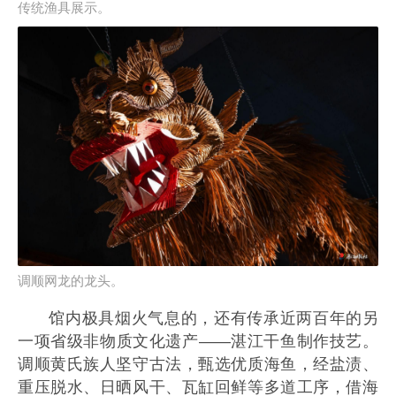
传统渔具展示。
调顺网龙的龙头。
馆内极具烟火气息的，还有传承近两百年的另
一项省级非物质文化遗产——湛江干鱼制作技艺。
调顺黄氏族人坚守古法，甄选优质海鱼，经盐渍、
重压脱水、日晒风干、瓦缸回鲜等多道工序，借海