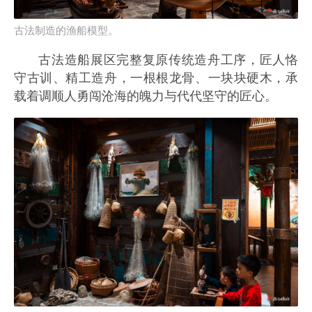
古法制造的渔船模型。
古法造船展区完整复原传统造舟工序，匠人恪
守古训、精工造舟，一根根龙骨、一块块硬木，承
载着调顺人勇闯沧海的魄力与代代坚守的匠心。