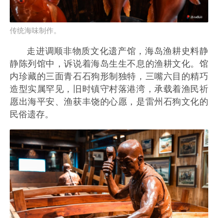
传统海味制作。
走进调顺非物质文化遗产馆，海岛渔耕史料静
静陈列馆中，诉说着海岛生生不息的渔耕文化。馆
内珍藏的三面青石石狗形制独特，三嘴六目的精巧
造型实属罕见，旧时镇守村落港湾，承载着渔民祈
愿出海平安、渔获丰饶的心愿，是雷州石狗文化的
民俗遗存。