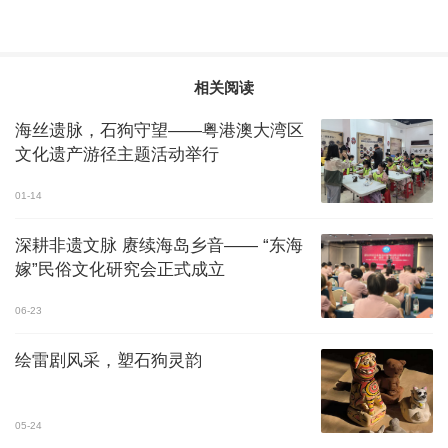
相关阅读
海丝遗脉，石狗守望——粤港澳大湾区
文化遗产游径主题活动举行
01-14
深耕非遗文脉 赓续海岛乡音—— “东海
嫁”民俗文化研究会正式成立
06-23
绘雷剧风采，塑石狗灵韵
05-24