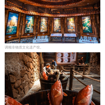
调顺非物质文化遗产馆。