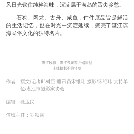
风日光锁住纯粹海味，沉淀属于海岛的舌尖乡愁。
石狗、网龙、古舟、咸鱼，件件展品皆是鲜活
的生活记忆，也在时光中沉淀延续，擦亮了湛江滨
海民俗文化的独特名片。
湛江晚报、湛江云媒客户端原创
未经授权不得转载
作者：
撰文/记者郎树臣 通讯员宋维玮 摄影/宋维玮 支持单
位/湛江市摄影家协会
编辑：
徐卫民
值班主任：
罗颖露