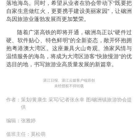
落地海岛。同时，希望从业者在协会带动下“既要把
自家生意做红火，更要携手建设美丽家园”，让硇洲
岛因旅游业蓬勃发展而更加繁荣。
随着广湛高铁的即将开通，硇洲岛正以“硬件过
硬、软件贴心、特色鲜明”的全新姿态，敞开怀抱拥
抱粤港澳大湾区。这座兼具火山奇观、渔家风情与
温情服务的海岛，将成为大湾区游客“快旅慢游”的优
选目的地，书写旅游业高质量发展的新篇章。
湛江日报、湛江云媒客户端原创
未经授权不得转载
作者：
策划/黄康生 采写/记者张永幸 图/硇洲镇旅游协会提
供
编辑：
张雅婷
值班主任：
莫松萌