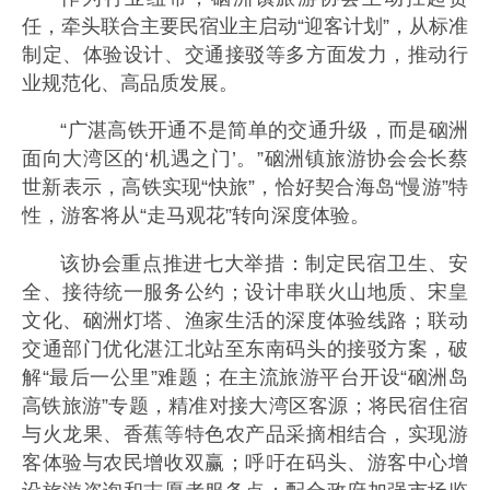
任，牵头联合主要民宿业主启动“迎客计划”，从标准
制定、体验设计、交通接驳等多方面发力，推动行
业规范化、高品质发展。
“广湛高铁开通不是简单的交通升级，而是硇洲
面向大湾区的‘机遇之门’。”硇洲镇旅游协会会长蔡
世新表示，高铁实现“快旅”，恰好契合海岛“慢游”特
性，游客将从“走马观花”转向深度体验。
该协会重点推进七大举措：制定民宿卫生、安
全、接待统一服务公约；设计串联火山地质、宋皇
文化、硇洲灯塔、渔家生活的深度体验线路；联动
交通部门优化湛江北站至东南码头的接驳方案，破
解“最后一公里”难题；在主流旅游平台开设“硇洲岛
高铁旅游”专题，精准对接大湾区客源；将民宿住宿
与火龙果、香蕉等特色农产品采摘相结合，实现游
客体验与农民增收双赢；呼吁在码头、游客中心增