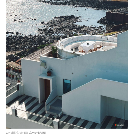
硇洲滨海民宿实拍图。