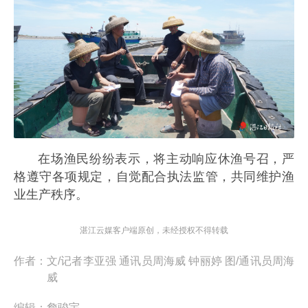
在场渔民纷纷表示，将主动响应休渔号召，严
格遵守各项规定，自觉配合执法监管，共同维护渔
业生产秩序。
湛江云媒客户端原创，未经授权不得转载
作者：
文/记者李亚强 通讯员周海威 钟丽婷 图/通讯员周海
威
编辑：
詹骏宇