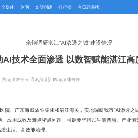
全媒体
休闲
文明创建
排行榜
今日辟谣榜
余钢调研湛江“AI渗透之城”建设情况
动AI技术全面渗透 以数智赋能湛江高
：文/记者林宇云 通讯员湛新 图/记者张锋锋
民医院、广东海威农业集团和湛江海关，实地调研我市“AI渗透之
地、应用成效及难点堵点问题，强调要坚持民生侧普惠、产业侧升
品质生活、高效能治理。