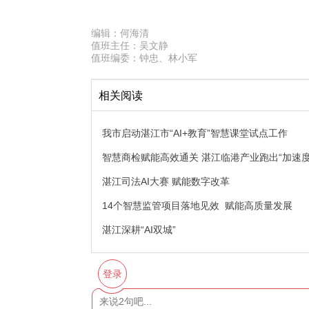
编辑：
何海清
值班主任：
吴文静
值班编委：
钟忠、林小军
相关阅读
我市启动湛江市“AI+教育”智慧课堂试点工作
智慧商检赋能高效通关 湛江临港产业跑出“加速度
湛江司法AI大赛 赋能数字改革
14个智慧监管项目落地见效 赋能高质量发展
湛江深耕“AI双城”
登录