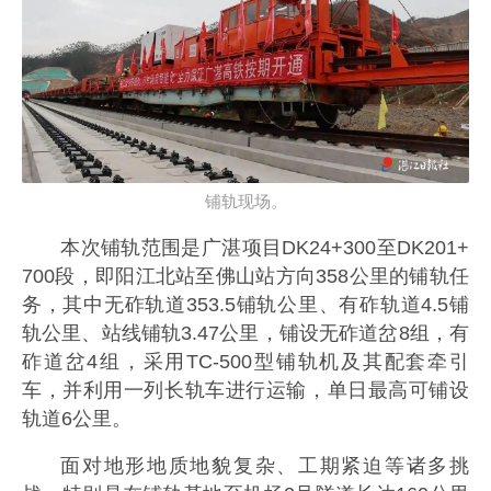
铺轨现场。
本次铺轨范围是广湛项目DK24+300至DK201+
700段，即阳江北站至佛山站方向358公里的铺轨任
务，其中无砟轨道353.5铺轨公里、有砟轨道4.5铺
轨公里、站线铺轨3.47公里，铺设无砟道岔8组，有
砟道岔4组，采用TC-500型铺轨机及其配套牵引
车，并利用一列长轨车进行运输，单日最高可铺设
轨道6公里。
面对地形地质地貌复杂、工期紧迫等诸多挑